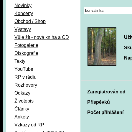
Novinky
Koncerty
Obchod / Shop
Výstavy
Vůle žít - nová kniha a CD
Uži
Fotogalerie
Sku
Diskografie
Nap
Texty
YouTube
RP v rádiu
Rozhovory
Zaregistrován od
Odkazy
Životopis
Příspěvků
Články
Počet přihlášení
Ankety
Vzkazy od RP