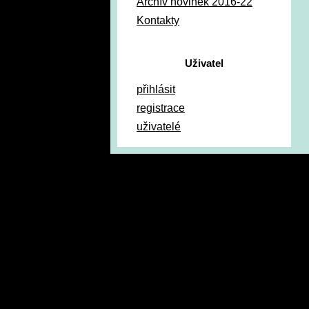
Archív novinek 2016-22
Kontakty
Uživatel
přihlásit
registrace
uživatelé