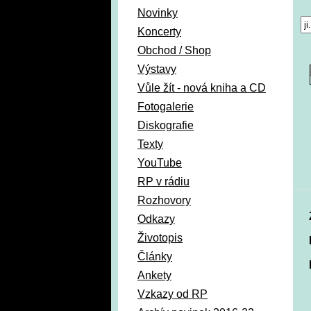
Novinky
Koncerty
Obchod / Shop
Výstavy
Vůle žít - nová kniha a CD
Fotogalerie
Diskografie
Texty
YouTube
RP v rádiu
Rozhovory
Odkazy
Životopis
Články
Ankety
Vzkazy od RP