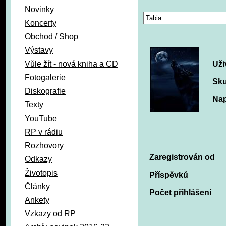
Novinky
Koncerty
Obchod / Shop
Výstavy
Vůle žít - nová kniha a CD
Uži
Fotogalerie
Sku
Diskografie
Nap
Texty
YouTube
RP v rádiu
Rozhovory
Zaregistrován od
Odkazy
Životopis
Příspěvků
Články
Počet přihlášení
Ankety
Vzkazy od RP