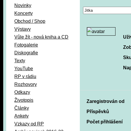
Novinky
Koncerty
Obchod / Shop
Výstavy
Vůle žít - nová kniha a CD
Uži
Fotogalerie
Zob
Diskografie
Sku
Texty
Nap
YouTube
RP v rádiu
Rozhovory
Odkazy
Životopis
Zaregistrován od
Články
Příspěvků
Ankety
Počet přihlášení
Vzkazy od RP