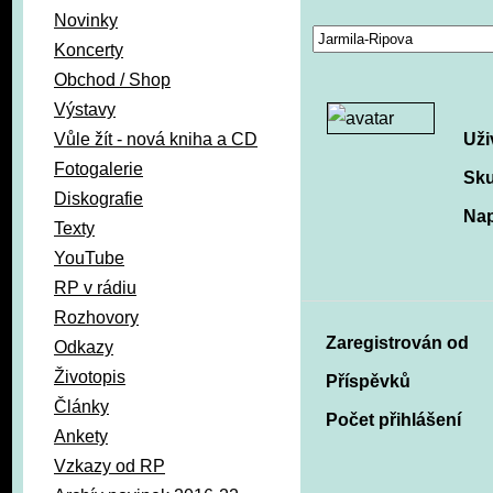
Novinky
Koncerty
Obchod / Shop
Výstavy
Vůle žít - nová kniha a CD
Uži
Fotogalerie
Sku
Diskografie
Nap
Texty
YouTube
RP v rádiu
Rozhovory
Zaregistrován od
Odkazy
Životopis
Příspěvků
Články
Počet přihlášení
Ankety
Vzkazy od RP