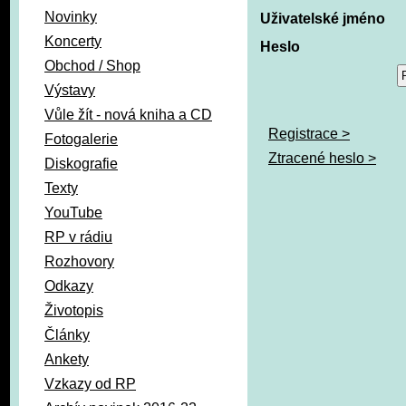
Novinky
Uživatelské jméno
Koncerty
Heslo
Obchod / Shop
Výstavy
Vůle žít - nová kniha a CD
Registrace >
Fotogalerie
Ztracené heslo >
Diskografie
Texty
YouTube
RP v rádiu
Rozhovory
Odkazy
Životopis
Články
Ankety
Vzkazy od RP