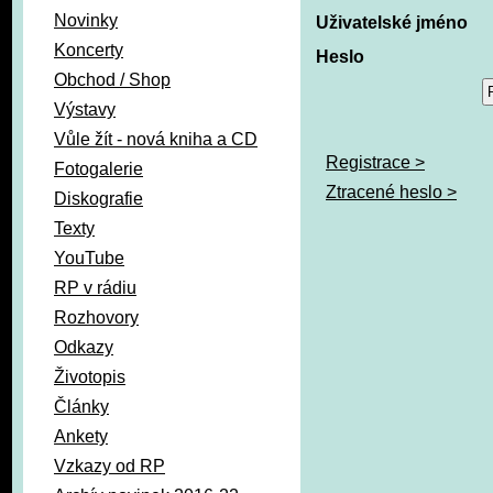
Novinky
Uživatelské jméno
Koncerty
Heslo
Obchod / Shop
Výstavy
Vůle žít - nová kniha a CD
Registrace >
Fotogalerie
Ztracené heslo >
Diskografie
Texty
YouTube
RP v rádiu
Rozhovory
Odkazy
Životopis
Články
Ankety
Vzkazy od RP