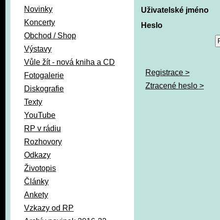
Novinky
Uživatelské jméno
Koncerty
Heslo
Obchod / Shop
Výstavy
Vůle žít - nová kniha a CD
Registrace >
Fotogalerie
Ztracené heslo >
Diskografie
Texty
YouTube
RP v rádiu
Rozhovory
Odkazy
Životopis
Články
Ankety
Vzkazy od RP